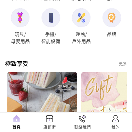
玩具/
手機/
運動/
品牌
母嬰用品
智能設備
戶外用品
極致享受
更多
首頁
店鋪街
聯絡我們
我的