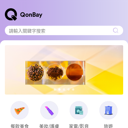
請輸入關鍵字搜索
餐飲美食
美妝/護膚
家電/影音
旅遊